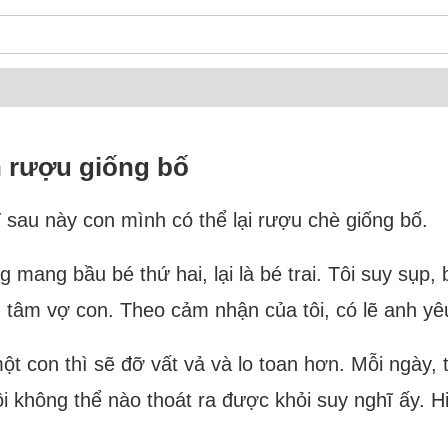
n rượu giống bố
hĩ sau này con mình có thể lại rượu chè giống bố.
đang mang bầu bé thứ hai, lại là bé trai. Tôi suy sụ
an tâm vợ con. Theo cảm nhận của tôi, có lẽ anh y
một con thì sẽ đỡ vất vả và lo toan hơn. Mỗi ngày, 
i không thể nào thoát ra được khỏi suy nghĩ ấy. Hiệ