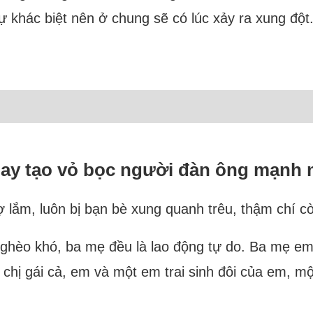
 khác biệt nên ở chung sẽ có lúc xảy ra xung đột.
 hay tạo vỏ bọc người đàn ông mạnh
ợ lắm, luôn bị bạn bè xung quanh trêu, thậm chí c
 nghèo khó, ba mẹ đều là lao động tự do. Ba mẹ em
hị gái cả, em và một em trai sinh đôi của em, một