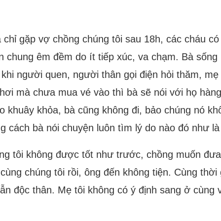
 chỉ gặp vợ chồng chúng tôi sau 18h, các cháu có
ìn chung êm đềm do ít tiếp xúc, va chạm. Bà sống k
i khi người quen, người thân gọi điện hỏi thăm, mẹ 
ơi mà chưa mua vé vào thì bà sẽ nói với họ hàng
o khuây khỏa, bà cũng không đi, bảo chúng nó khôn
g cách bà nói chuyện luôn tìm lý do nào đó như là b
g tôi không được tốt như trước, chồng muốn đưa 
 cùng chúng tôi rồi, ông đến không tiện. Cùng thời
n độc thân. Mẹ tôi không có ý định sang ở cùng v