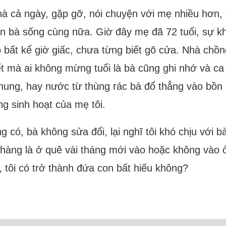
nhà cả ngày, gặp gỡ, nói chuyện với mẹ nhiều hơn,
n bà sống cùng nữa. Giờ đây mẹ đã 72 tuổi, sự kh
 bất kể giờ giấc, chưa từng biết gõ cửa. Nhà chồ
tết mà ai không mừng tuổi là bà cũng ghi nhớ và c
hung, hay nước từ thùng rác bà đổ thẳng vào bồn 
g sinh hoạt của mẹ tôi.
ỏng có, bà không sửa đổi, lại nghĩ tôi khó chịu vớ
 hàng là ở quê vài tháng mới vào hoặc không vào ở
, tôi có trở thành đứa con bất hiếu không?