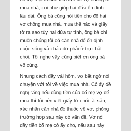
mua nhà, coi như giúp hai đứa ổn định
lâu dài. Ông bà cũng nói tiền cho để hai
vợ chồng mua nhà, mua thế nào và giấy
tờ ra sao tùy hai đứa tự tính, ông bà chỉ
muốn chúng tôi có căn nhà để ổn định
cuộc sống và cháu đỡ phải ở trọ chật
chội. Tôi nghe vậy cũng biết ơn ông bà
vô cùng.
Nhưng cách đây vài hôm, vợ bất ngờ nói
chuyện với tôi về việc mua nhà. Cô ấy đề
nghị rằng nếu dùng tiền của bố mẹ vợ để
mua thì tôi nên viết giấy từ chối tài sản,
xác nhận căn nhà đó thuộc về vợ, phòng
trường hợp sau này có vấn đề. Vợ nói
đây tiền bố mẹ cô ấy cho, nếu sau này