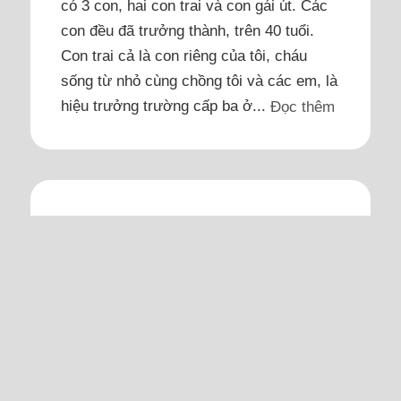
có 3 con, hai con trai và con gái út. Các
con đều đã trưởng thành, trên 40 tuổi.
Con trai cả là con riêng của tôi, cháu
sống từ nhỏ cùng chồng tôi và các em, là
hiệu trưởng trường cấp ba ở...
Đọc thêm
Hoang mang khi phát hiện
giấy đồng ý xét nghiệm HIV
của chồng
Gần đây, chồng tôi bị vấn đề gì đó trên
người, giống như nổi hạch và tay cũng có
vấn đề gì đó.
Một hôm tôi đang dùng máy tính của