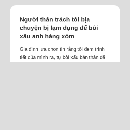
Người thân trách tôi bịa
chuyện bị lạm dụng để bôi
xấu anh hàng xóm
Gia đình lựa chọn tin rằng tôi đem trinh
tiết của mình ra, tự bôi xấu bản thân để
hãm hại người cháu hàng xóm.
Tôi là tác giả bài viết "Chúng tôi phải nhờ
công an để ngăn cha bạo hành mẹ", rất
cảm ơn chia sẻ và đóng góp của các
bạn. Giờ là 5h sáng, tôi thấy trong lòng
có thật nhiều ngổn ngang và bế tắc.
Qua camera, tôi biết chị dâu mắng lén
mình, mắng tôi can thiệp vào đời sống...