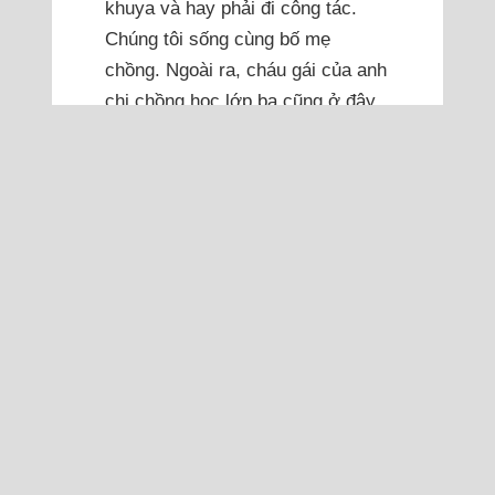
khuya và hay phải đi công tác.
Chúng tôi sống cùng bố mẹ
chồng. Ngoài ra, cháu gái của anh
chị chồng học lớp ba cũng ở đây
vì bố mẹ cháu đi làm xa. Tôi làm
hành chính nhưng khá...
Đọc thêm
Ngột ngạt khi con gái
tám tuổi quá quấn bố
Mỗi lần tôi đi chơi, con hỏi đi đâu,
với ai, rồi bắt về sớm, tỏ ra buồn