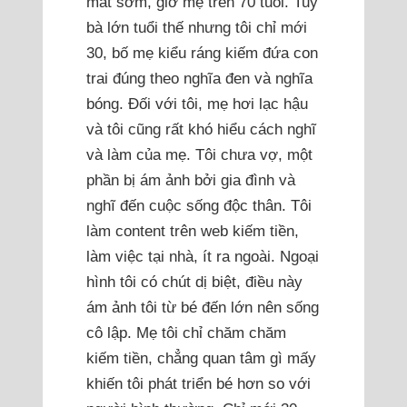
mất sớm, giờ mẹ trên 70 tuổi. Tuy
bà lớn tuổi thế nhưng tôi chỉ mới
30, bố mẹ kiểu ráng kiếm đứa con
trai đúng theo nghĩa đen và nghĩa
bóng. Đối với tôi, mẹ hơi lạc hậu
và tôi cũng rất khó hiểu cách nghĩ
và làm của mẹ. Tôi chưa vợ, một
phần bị ám ảnh bởi gia đình và
nghĩ đến cuộc sống độc thân. Tôi
làm content trên web kiếm tiền,
làm việc tại nhà, ít ra ngoài. Ngoại
hình tôi có chút dị biệt, điều này
ám ảnh tôi từ bé đến lớn nên sống
cô lập. Mẹ tôi chỉ chăm chăm
kiếm tiền, chẳng quan tâm gì mấy
khiến tôi phát triển bé hơn so với