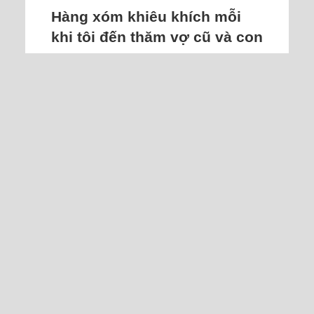
Hàng xóm khiêu khích mỗi
khi tôi đến thăm vợ cũ và con
Tôi biết chắc hắn thích cô ấy, tôi cũng
chẳng quan tâm vợ cũ có tình cảm với
hắn không, chỉ quan tâm con mình thôi.
Tôi đã ly hôn vợ, gần đây gặp hai vấn
đề, xin phép hỏi các bạn nữ, mong nhận
được sự chia sẻ thật lòng:
Các bạn nữ sau khi ly hôn có nói tốt về
chồng không, hay các bạn sẽ nói bóng
gió, thể hiện sự thiếu thốn đáng thương
để nhận được sự quan tâm, thương
hại...
Đọc thêm