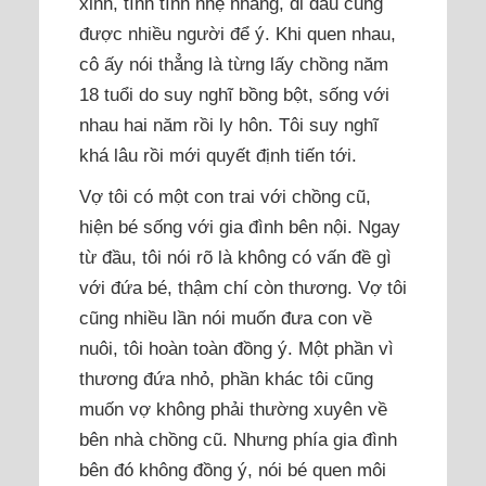
xinh, tính tình nhẹ nhàng, đi đâu cũng
được nhiều người để ý. Khi quen nhau,
cô ấy nói thẳng là từng lấy chồng năm
18 tuổi do suy nghĩ bồng bột, sống với
nhau hai năm rồi ly hôn. Tôi suy nghĩ
khá lâu rồi mới quyết định tiến tới.
Vợ tôi có một con trai với chồng cũ,
hiện bé sống với gia đình bên nội. Ngay
từ đầu, tôi nói rõ là không có vấn đề gì
với đứa bé, thậm chí còn thương. Vợ tôi
cũng nhiều lần nói muốn đưa con về
nuôi, tôi hoàn toàn đồng ý. Một phần vì
thương đứa nhỏ, phần khác tôi cũng
muốn vợ không phải thường xuyên về
bên nhà chồng cũ. Nhưng phía gia đình
bên đó không đồng ý, nói bé quen môi