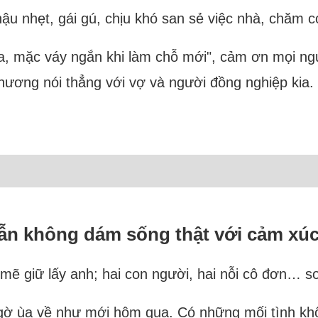
ậu nhẹt, gái gú, chịu khó san sẻ việc nhà, chăm co
hoa, mặc váy ngắn khi làm chỗ mới", cảm ơn mọi ng
 phương nói thẳng với vợ và người đồng nghiệp kia. 
 vẫn không dám sống thật với cảm xú
mẽ giữ lấy anh; hai con người, hai nỗi cô đơn… 
ngờ ùa về như mới hôm qua. Có những mối tình k