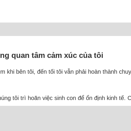
ông quan tâm cảm xúc của tôi
ệm khi bên tôi, đến tối tôi vẫn phải hoàn thành ch
úng tôi trì hoãn việc sinh con để ổn định kinh tế. C
à không hạnh phúc. Chúng tôi gặp nhau cách đây 7