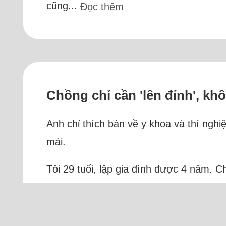
cũng...
Đọc thêm
Chồng chỉ cần 'lên đỉnh', kh
Anh chỉ thích bàn về y khoa và thí nghi
mái.
Tôi 29 tuổi, lập gia đình được 4 năm. Ch
sinh ra trong một gia đình phức tạp v
với...
Đọc thêm