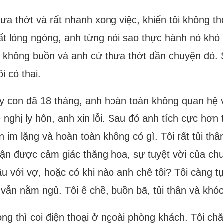
hưa thớt và rất nhanh xong việc, khiến tôi không t
rất lóng ngóng, anh từng nói sao thực hành nó khó 
nh không buồn và anh cứ thưa thớt dần chuyện đó. 
i có thai.
y con đã 18 tháng, anh hoàn toàn không quan hệ vớ
nghị ly hôn, anh xin lỗi. Sau đó anh tích cực hơn 
im lặng và hoàn toàn không có gì. Tôi rất tủi thâ
n được cảm giác thăng hoa, sự tuyệt vời của chuy
u với vợ, hoặc có khi nào anh chê tôi? Tôi càng 
ẫn nằm ngủ. Tôi ê chề, buồn bã, tủi thân và khóc
ng thì coi điện thoại ở ngoài phòng khách. Tôi c