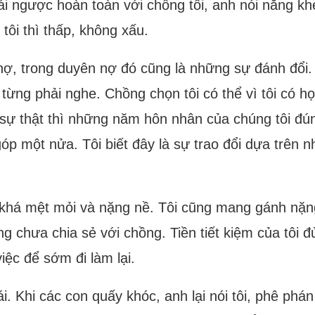
rái ngược hoàn toàn với chồng tôi, anh nói năng kh
tôi thì thấp, không xấu.
n nợ, trong duyên nợ đó cũng là những sự đánh đổi
 từng phải nghe. Chồng chọn tôi có thể vì tôi có h
 sự thật thì những năm hôn nhân của chúng tôi đúng
 góp một nửa. Tôi biết đây là sự trao đổi dựa trên
khá mệt mỏi và nặng nề. Tôi cũng mang gánh nặng 
ng chưa chia sẻ với chồng. Tiền tiết kiệm của tôi 
iệc để sớm đi làm lại.
. Khi các con quấy khóc, anh lại nói tôi, phê phán t