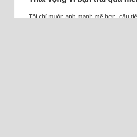
Tôi chỉ muốn anh mạnh mẽ hơn, cầu tiến
Tôi 32 tuổi, anh 41, quen nhau gần hai 
13 triệu. Gia đình tôi ở thành phố, còn
thuê cho nhân viên ở nên anh không tốn