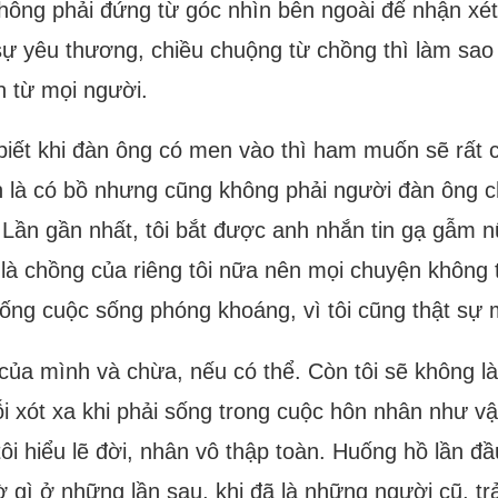
hông phải đứng từ góc nhìn bên ngoài để nhận xét 
ự yêu thương, chiều chuộng từ chồng thì làm sao t
 từ mọi người.
iết khi đàn ông có men vào thì ham muốn sẽ rất cao
 là có bồ nhưng cũng không phải người đàn ông ch
 Lần gần nhất, tôi bắt được anh nhắn tin gạ gẫm n
 là chồng của riêng tôi nữa nên mọi chuyện không 
 sống cuộc sống phóng khoáng, vì tôi cũng thật sự 
m của mình và chừa, nếu có thể. Còn tôi sẽ không l
nỗi xót xa khi phải sống trong cuộc hôn nhân như
tôi hiểu lẽ đời, nhân vô thập toàn. Huống hồ lần đ
 gì ở những lần sau, khi đã là những người cũ, trả