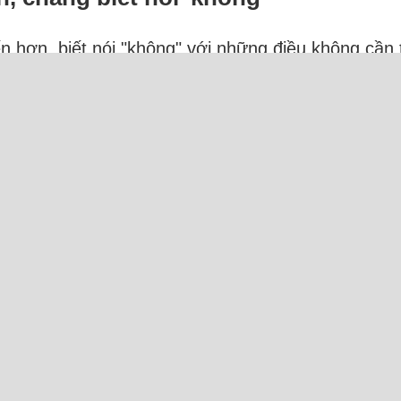
 hơn, biết nói "không" với những điều không cần t
năm. Anh làm công trình kỹ thuật, lương tháng 15 
 anh ở quê, lên thành phố học và đi làm gần 20 năm
 tiền...
Đọc thêm
Trực tuyến: 32 Người và 2 Bot (1 Semrush, 1 MJ12