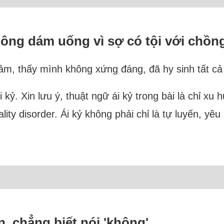
ông dám uống vì sợ có tội với chồn
 cảm, thấy mình không xứng đáng, đã hy sinh tất 
i kỷ. Xin lưu ý, thuật ngữ ái kỷ trong bài là chỉ xu
ality disorder. Ái kỷ không phải chỉ là tự luyến, yê
n, chẳng biết nói 'không'