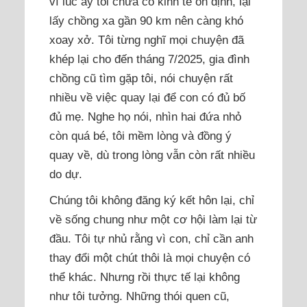
vì lúc ấy tôi chưa có kinh tế ổn định, lại
lấy chồng xa gần 90 km nên càng khó
xoay xở. Tôi từng nghĩ mọi chuyện đã
khép lại cho đến tháng 7/2025, gia đình
chồng cũ tìm gặp tôi, nói chuyện rất
nhiều về việc quay lại để con có đủ bố
đủ mẹ. Nghe họ nói, nhìn hai đứa nhỏ
còn quá bé, tôi mềm lòng và đồng ý
quay về, dù trong lòng vẫn còn rất nhiều
do dự.
Chúng tôi không đăng ký kết hôn lại, chỉ
về sống chung như một cơ hội làm lại từ
đầu. Tôi tự nhủ rằng vì con, chỉ cần anh
thay đổi một chút thôi là mọi chuyện có
thể khác. Nhưng rồi thực tế lại không
như tôi tưởng. Những thói quen cũ,