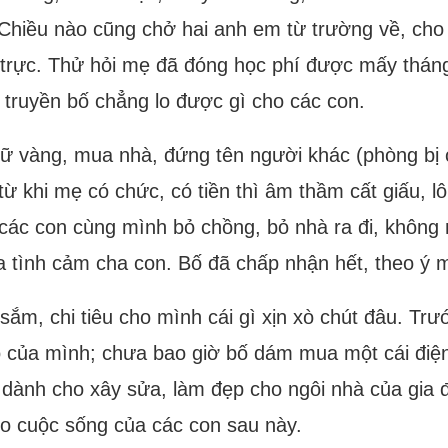
 Chiều nào cũng chở hai anh em từ trường về, cho
i trực. Thử hỏi mẹ đã đóng học phí được mấy thá
 truyền bố chẳng lo được gì cho các con.
trữ vàng, mua nhà, đứng tên người khác (phòng bị c
 từ khi mẹ có chức, có tiền thì âm thầm cất giấu, l
 các con cùng mình bỏ chồng, bỏ nhà ra đi, không m
 lìa tình cảm cha con. Bố đã chấp nhận hết, theo ý
ắm, chi tiêu cho mình cái gì xịn xò chút đâu. Tr
 đồ của mình; chưa bao giờ bố dám mua một cái đi
 dành cho xây sửa, làm đẹp cho ngôi nhà của gia
 cho cuộc sống của các con sau này.