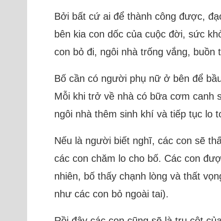
Bởi bất cứ ai để thành công được, đạ
bên kia con dốc của cuộc đời, sức kh
con bỏ đi, ngôi nhà trống vắng, buồn 
Bố cần có người phụ nữ ở bên để bầu
Mỗi khi trở về nhà có bữa cơm canh 
ngôi nhà thêm sinh khí và tiếp tục lo
Nếu là người biết nghĩ, các con sẽ 
các con chăm lo cho bố. Các con được
nhiên, bố thấy chạnh lòng và thất vọ
như các con bỏ ngoài tai).
Rồi đây các con cũng sẽ là trụ cột củ