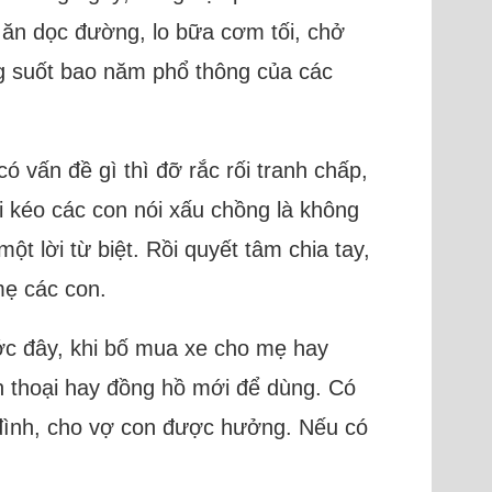
 ăn dọc đường, lo bữa cơm tối, chở
ng suốt bao năm phổ thông của các
ó vấn đề gì thì đỡ rắc rối tranh chấp,
ôi kéo các con nói xấu chồng là không
ột lời từ biệt. Rồi quyết tâm chia tay,
 mẹ các con.
ước đây, khi bố mua xe cho mẹ hay
ện thoại hay đồng hồ mới để dùng. Có
 đình, cho vợ con được hưởng. Nếu có