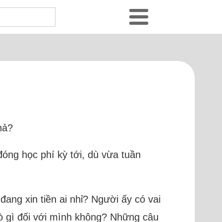
hả?
óng học phí kỳ tới, dù vừa tuần
đang xin tiền ai nhỉ? Người ấy có vai
 trò gì đối với mình không? Những câu