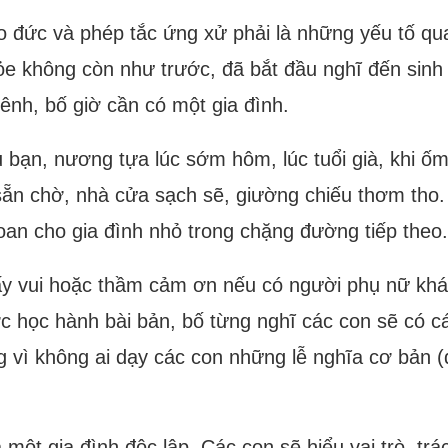
o đức và phép tắc ứng xử phải là những yếu tố qu
ỏe không còn như trước, đã bắt đầu nghĩ đến sinh 
tênh, bố giờ cần có một gia đình.
 bạn, nương tựa lúc sớm hôm, lúc tuổi già, khi ố
sẵn chờ, nhà cửa sạch sẽ, giường chiếu thơm tho.
 toan cho gia đình nhỏ trong chặng đường tiếp theo
thấy vui hoặc thầm cảm ơn nếu có người phụ nữ kh
 học hành bài bản, bố từng nghĩ các con sẽ có cá
ng vì không ai dạy các con những lễ nghĩa cơ bản 
a một gia đình độc lập. Các con sẽ hiểu vai trò, tr