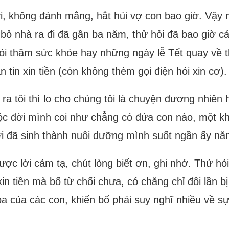
i, không đánh mắng, hắt hủi vợ con bao giờ. Vậy 
bỏ nhà ra đi đã gần ba năm, thử hỏi đã bao giờ c
n hỏi thăm sức khỏe hay những ngày lễ Tết quay v
ắn tin xin tiền (còn không thèm gọi điện hỏi xin cơ).
ra tôi thì lo cho chúng tôi là chuyện đương nhiên 
ộc đời mình coi như chẳng có đứa con nào, một kh
ời đã sinh thành nuôi dưỡng mình suốt ngần ấy nă
c lời cảm tạ, chút lòng biết ơn, ghi nhớ. Thử hỏi
n tiền mà bố từ chối chưa, có chăng chỉ đôi lần b
a của các con, khiến bố phải suy nghĩ nhiều về s