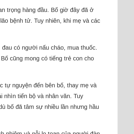
an trọng hàng đầu. Bố giờ đây đã ở
lão bệnh tử. Tuy nhiên, khi mẹ và các
m đau có người nấu cháo, mua thuốc.
 Bố cũng mong có tiếng trẻ con cho
.
ác tự nguyện đến bên bố, thay mẹ và
i nhìn tiến bộ và nhân văn. Tuy
(dù bố đã tâm sự nhiều lần nhưng hầu
ách nhiệm và nỗi lo toan của người đàn