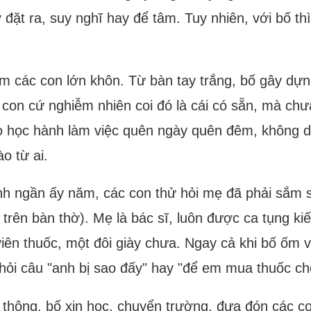
ặt ra, suy nghĩ hay để tâm. Tuy nhiên, với bố thì đ
ẵm các con lớn khôn. Từ bàn tay trắng, bố gây dự
 con cứ nghiễm nhiên coi đó là cái có sẵn, mà chư
ào học hành làm việc quên ngày quên đêm, không
o từ ai.
nh ngần ấy năm, các con thử hỏi mẹ đã phải sắm s
trên bàn thờ). Mẹ là bác sĩ, luôn được ca tụng ki
ên thuốc, một đôi giày chưa. Ngay cả khi bố ốm v
hỏi câu "anh bị sao đấy" hay "để em mua thuốc c
 thông, bố xin học, chuyển trường, đưa đón các c