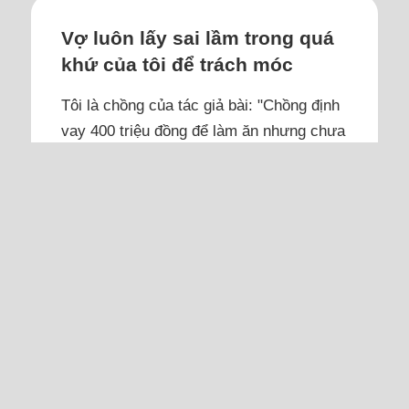
Vợ luôn lấy sai lầm trong quá
khứ của tôi để trách móc
Tôi là chồng của tác giả bài: "Chồng định
vay 400 triệu đồng để làm ăn nhưng chưa
biết làm gì", xin các bạn nghe câu chuyện
từ phía tôi.
Trước đây cờ bạc là tôi sai nhưng chuyện
đó đã qua, vợ hay nhắc lại. Chuyện gia
đình, tôi không muốn kể cho người ngoài
nghe bởi họ không ở trong hoàn cảnh
mình nên không thể hiểu được đầy đủ.
Trước giờ tôi luôn đưa lương cho vợ giữ,
từ...
Đọc thêm