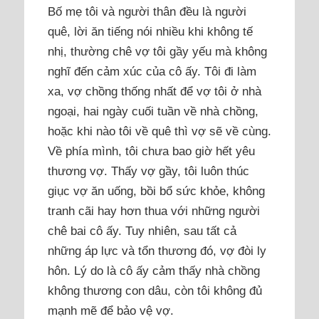
Bố mẹ tôi và người thân đều là người
quê, lời ăn tiếng nói nhiều khi không tế
nhị, thường chê vợ tôi gầy yếu mà không
nghĩ đến cảm xúc của cô ấy. Tôi đi làm
xa, vợ chồng thống nhất để vợ tôi ở nhà
ngoại, hai ngày cuối tuần về nhà chồng,
hoặc khi nào tôi về quê thì vợ sẽ về cùng.
Về phía mình, tôi chưa bao giờ hết yêu
thương vợ. Thấy vợ gầy, tôi luôn thúc
giục vợ ăn uống, bồi bổ sức khỏe, không
tranh cãi hay hơn thua với những người
chê bai cô ấy. Tuy nhiên, sau tất cả
những áp lực và tổn thương đó, vợ đòi ly
hôn. Lý do là cô ấy cảm thấy nhà chồng
không thương con dâu, còn tôi không đủ
mạnh mẽ để bảo vệ vợ.