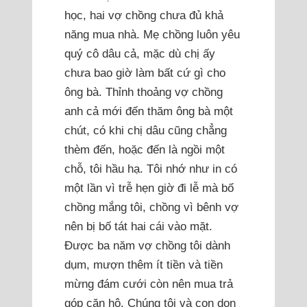
học, hai vợ chồng chưa đủ khả
năng mua nhà. Mẹ chồng luôn yêu
quý cô dâu cả, mặc dù chị ấy
chưa bao giờ làm bất cứ gì cho
ông bà. Thỉnh thoảng vợ chồng
anh cả mới đến thăm ông bà một
chút, có khi chị dâu cũng chẳng
thèm đến, hoặc đến là ngồi một
chỗ, tôi hầu hạ. Tôi nhớ như in có
một lần vì trễ hẹn giờ đi lễ mà bố
chồng mắng tôi, chồng vì bênh vợ
nên bị bố tát hai cái vào mặt.
Được ba năm vợ chồng tôi dành
dụm, mượn thêm ít tiền và tiền
mừng đám cưới còn nên mua trả
góp căn hộ. Chúng tôi và con dọn