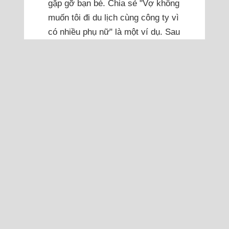
gặp gỡ bạn bè. Chia sẻ "Vợ không
muốn tôi đi du lịch cùng công ty vì
có nhiều phụ nữ" là một ví dụ. Sau
đây là những chia sẻ nổi bật của
độc giả về vấn đề này.
Không coi chồng là số một...
Đọc thêm
Tôi có nên kết hôn khi
cuộc sống độc thân đang
rất ổn?