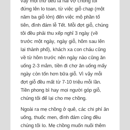
vậy mọi thứ đều là hai vợ chồng tôi
đứng lên lo toan, từ việc giỗ chạp (một
năm ba giỗ lớn) đến việc mộ phần tổ
tiên, đình đám lễ Tết. Mỗi đợt giỗ, chúng
tôi đều phải thu xếp nghỉ 3 ngày (về
trước một ngày, ngày giỗ, hôm sau lên
lại thành phố), khách xa con cháu cũng
về từ hôm trước nên ngày nào cũng ăn
uống 2-3 mâm, tiền đi chợ ăn uống mấy
ngày còn tốn hơn bữa giỗ. Vì vậy mỗi
đợt giỗ đều mất từ 7-10 triệu mỗi lần.
Tiền phong bì hay mọi người góp giỗ,
chúng tôi để lại cho mẹ chồng.
Ngoài ra mẹ chồng ở quê, các chi phí ăn
uống, thuốc men, đình đám cũng đều
chúng tôi lo. Mẹ chồng muốn nuôi thêm