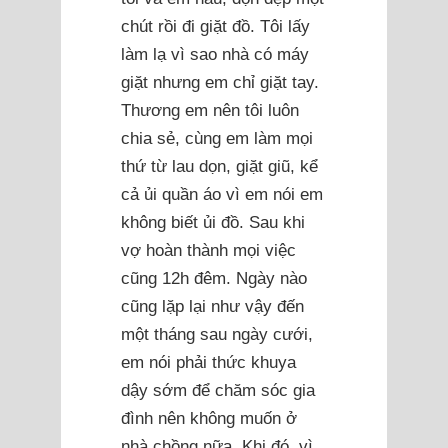
chút rồi đi giặt đồ. Tôi lấy
làm lạ vì sao nhà có máy
giặt nhưng em chỉ giặt tay.
Thương em nên tôi luôn
chia sẻ, cùng em làm mọi
thứ từ lau dọn, giặt giũ, kể
cả ủi quần áo vì em nói em
không biết ủi đồ. Sau khi
vợ hoàn thành mọi việc
cũng 12h đêm. Ngày nào
cũng lặp lại như vậy đến
một tháng sau ngày cưới,
em nói phải thức khuya
dậy sớm để chăm sóc gia
đình nên không muốn ở
nhà chồng nữa. Khi đó, vì