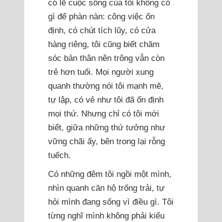
có lẽ cuộc sống của tôi không có
gì để phàn nàn: công việc ổn
định, có chút tích lũy, có cửa
hàng riêng, tôi cũng biết chăm
sóc bản thân nên trông vẫn còn
trẻ hơn tuổi. Mọi người xung
quanh thường nói tôi mạnh mẽ,
tự lập, có vẻ như tôi đã ổn định
mọi thứ. Nhưng chỉ có tôi mới
biết, giữa những thứ tưởng như
vững chãi ấy, bên trong lại rỗng
tuếch.
Có những đêm tôi ngồi một mình,
nhìn quanh căn hộ trống trải, tự
hỏi mình đang sống vì điều gì. Tôi
từng nghĩ mình không phải kiểu