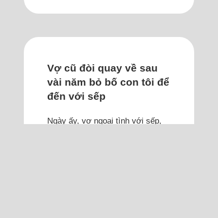
Vợ cũ đòi quay về sau
vài năm bỏ bố con tôi để
đến với sếp
Ngày ấy, vợ ngoại tình với sếp,
tôi cho cơ hội quay về nhưng vợ
từ chối, bảo không còn tình cảm
và sống với tôi quá tẻ nhạt.
Tôi 38 tuổi, người ngoài nhìn vào
nghĩ tôi may mắn và hạnh phúc.
Tôi có một gia đình êm ấm, công