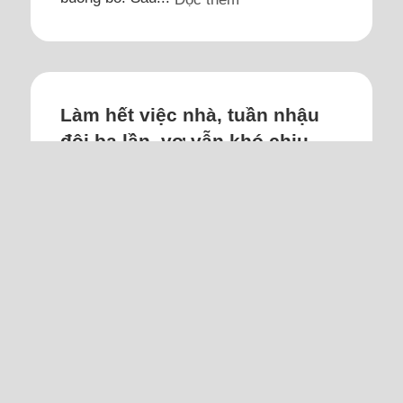
Làm hết việc nhà, tuần nhậu
đôi ba lần, vợ vẫn khó chịu
Tôi 36 tuổi, làm bác sĩ ở Hà Nội. Vợ 31
tuổi, là giáo viên; chúng tôi cưới được 5
năm, có hai con, bốn tuổi và hơn một
tuổi.
Vợ chồng chịu khó làm ăn, cộng thêm
may mắn, từ hai bàn tay trắng khi cưới
đến nay đã mua đất xây nhà 3 tầng rộng
rãi, cả đất và nhà khoảng 5 tỷ đồng. Tôi
vay ngân hàng gần hai tỷ đồng, mỗi tháng