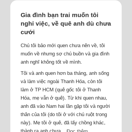
Gia đình bạn trai muốn tôi
nghỉ việc, về quê anh dù chưa
cưới
Chú tôi bảo mới quen chưa nên về, tôi
muốn về nhưng sợ chú buồn và gia đình
anh nghĩ không tốt về mình.
Tôi và anh quen hơn ba tháng, anh sống
và làm việc ngoài Thanh Hóa, còn tôi
làm ở TP HCM (quê gốc tôi ở Thanh
Hóa, mẹ vẫn ở quê). Từ khi quen nhau,
anh đã vào Nam hai lần gặp tôi và người
thân của tôi (do tôi ở với chú ruột trong
này). Mẹ tôi ở quê, đã lấy chồng khác,
thành ra anh chưa...
Đọc thêm