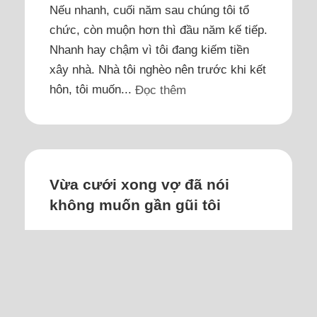
Nếu nhanh, cuối năm sau chúng tôi tổ
chức, còn muộn hơn thì đầu năm kế tiếp.
Nhanh hay chậm vì tôi đang kiếm tiền
xây nhà. Nhà tôi nghèo nên trước khi kết
hôn, tôi muốn...
Đọc thêm
Vừa cưới xong vợ đã nói
không muốn gần gũi tôi
Tôi có nhu cầu sinh lý khá cao, vợ nói
không muốn gần gũi nên tôi rất bối rối;
sau đó em nói tình cảm dành cho tôi nhạt
dần.