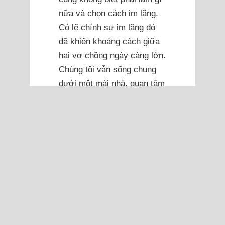
nữa và chọn cách im lặng.
Có lẽ chính sự im lặng đó
đã khiến khoảng cách giữa
hai vợ chồng ngày càng lớn.
Chúng tôi vẫn sống chung
dưới một mái nhà, quan tâm
đến nhau theo cách riêng
của mình, nhưng đôi khi lại
có cảm giác như hai người
đang sống ly thân. Mỗi lần
tranh luận, nếu chỉ xét về lý
lẽ, tôi thường cảm thấy
mình đúng.
Rồi tôi lại tự hỏi: Trong hôn
nhân, liệu đúng hay sai có