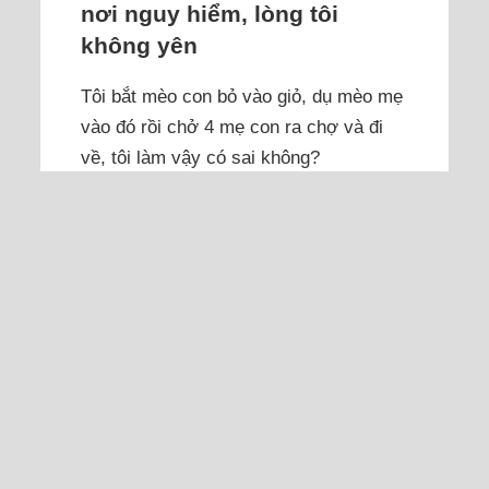
nơi nguy hiểm, lòng tôi
không yên
Tôi bắt mèo con bỏ vào giỏ, dụ mèo mẹ
vào đó rồi chở 4 mẹ con ra chợ và đi
về, tôi làm vậy có sai không?
Giờ là 23h đêm, tôi vừa mang 4 mẹ con
mèo ra chợ bỏ và đi về trong tâm trạng
rối bời, tay chân bủn rủn vì cảm thấy
mình thất đức. Tôi cũng lo sợ, vừa
thương chúng vừa không biết phải làm
sao. Cách đây hơn một năm, tôi thấy
con mèo đen đang mang bầu ở khu
vườn trước nhà. Nó...
Đọc thêm