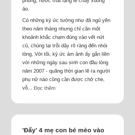
phòng, nước mắt lặng lẽ chảy xuống
áo.
Có những ký ức tưởng như đã ngủ yên
theo năm tháng nhưng chỉ cần một
khoảnh khắc chạm đúng vào vết nứt
cũ, chúng lại trỗi dậy rõ ràng đến nhói
lòng. Với tôi, ký ức ám ảnh ấy gắn liền
với những ngày sau sinh con đầu lòng
năm 2007 - quãng thời gian lẽ ra người
phụ nữ nào cũng cần được chở che,
vỗ...
Đọc thêm
'Đẩy' 4 mẹ con bé mèo vào