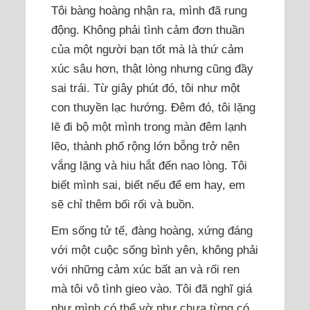
Tôi bàng hoàng nhận ra, mình đã rung
động. Không phải tình cảm đơn thuần
của một người bạn tốt mà là thứ cảm
xúc sâu hơn, thật lòng nhưng cũng đầy
sai trái. Từ giây phút đó, tôi như một
con thuyền lạc hướng. Đêm đó, tôi lặng
lẽ đi bộ một mình trong màn đêm lạnh
lẽo, thành phố rộng lớn bỗng trở nên
vắng lặng và hiu hắt đến nao lòng. Tôi
biết mình sai, biết nếu để em hay, em
sẽ chỉ thêm bối rối và buồn.
Em sống tử tế, đàng hoàng, xứng đáng
với một cuộc sống bình yên, không phải
với những cảm xúc bất an và rối ren
mà tôi vô tình gieo vào. Tôi đã nghĩ giá
như mình có thể vờ như chưa từng có