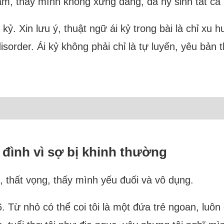
 cảm, thấy mình không xứng đáng, đã hy sinh tất 
i kỷ. Xin lưu ý, thuật ngữ ái kỷ trong bài là chỉ xu 
disorder. Ái kỷ không phải chỉ là tự luyến, yêu bản
 đình vì sợ bị khinh thường
, thất vọng, thấy mình yếu đuối và vô dụng.
26. Từ nhỏ có thể coi tôi là một đứa trẻ ngoan, lu