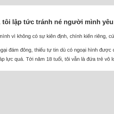
, tôi lập tức tránh né người mình yêu
ình vì không có sự kiên định, chính kiến riêng, cứ
, ngại đám đông, thiếu tự tin dù có ngoại hình được
 lực quá. Tới năm 18 tuổi, tôi vẫn là đứa trẻ vô 
rực tuyến: 22 Người và 9 Bot (3 Ahrefs, 6 Semrus