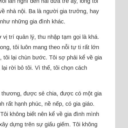
i lần nghĩ đến hai đứa trẻ ấy, lòng tôi
 về nhà nội. Ba là người gia trưởng, hay
n như những gia đình khác.
vị trí quản lý, thu nhập tạm gọi là khá.
ng, tôi luôn mang theo nỗi tự ti rất lớn
 tôi lại chùn bước. Tôi sợ phải kể về gia
lại rời bỏ tôi. Vì thế, tôi chọn cách
u thương, được sẻ chia, được có một gia
h rất hạnh phúc, nề nếp, có gia giáo.
. Tôi không biết nên kể về gia đình mình
 xây dựng trên sự giấu giếm. Tôi không