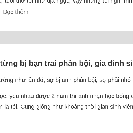
, tuổi thơ tôi như địa ngục, vậy nhưng tôi nghĩ m
..
Đọc thêm
ừng bị bạn trai phản bội, gia đình s
hường như lần đó, sợ bị anh phản bội, sợ phải nhớ 
học, yêu nhau được 2 năm thì anh nhận học bổng
n là tôi. Cũng giống như khoảng thời gian sinh viê