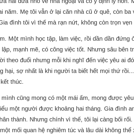
a hai đứa nhỏ về nhà ngoại và có ý định ly hôn. Mỗ
hai năm. Mẹ tôi vẫn ở lại căn nhà cũ ở quê, còn ba
 Gia đình tôi vì thế mà rạn nứt, không còn trọn vẹ
m. Một mình học tập, làm việc, rồi dần dần đứng ở 
 lập, mạnh mẽ, có công việc tốt. Nhưng sâu bên tro
i theo đuổi nhưng mỗi khi nghĩ đến việc yêu ai đó,
ại, sợ nhất là khi người ta biết hết mọi thứ rồi... 
 kết thúc.
n ra mình cũng mong có một mái ấm, mong được yê
hiểu một người được khoảng hai tháng. Gia đình an
chân thành. Nhưng chính vì thế, tôi lại càng bối rối
u một mối quan hệ nghiêm túc và lâu dài không thể