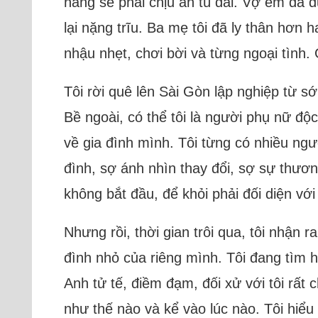
năng sẽ phải chịu án tù dài. Vợ em đã đư
lại nặng trĩu. Ba mẹ tôi đã ly thân hơn 
nhậu nhẹt, chơi bời và từng ngoại tình.
Tôi rời quê lên Sài Gòn lập nghiệp từ sớ
Bề ngoài, có thể tôi là người phụ nữ độc
về gia đình mình. Tôi từng có nhiều ngườ
đình, sợ ánh nhìn thay đổi, sợ sự thương h
không bắt đầu, để khỏi phải đối diện với
Nhưng rồi, thời gian trôi qua, tôi nhậ
đình nhỏ của riêng mình. Tôi đang tìm 
Anh tử tế, điềm đạm, đối xử với tôi rất 
như thế nào và kể vào lúc nào. Tôi hiể