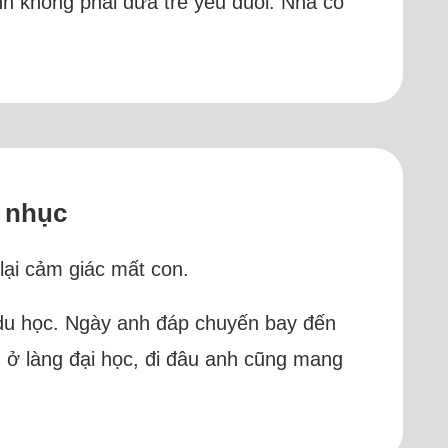
ình không phải đứa trẻ yếu đuối. Nhà có
ỉ nhục
lại cảm giác mất con.
 du học. Ngày anh đáp chuyến bay đến
n ở làng đại học, đi đâu anh cũng mang