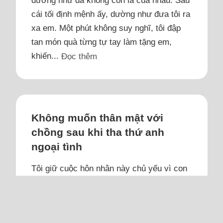
cái tối định mệnh ấy, dường như đưa tôi ra
xa em. Một phút không suy nghĩ, tôi đập
tan món quà từng tự tay làm tặng em,
khiến...
Đọc thêm
Không muốn thân mật với
chồng sau khi tha thứ anh
ngoại tình
Tôi giữ cuộc hôn nhân này chủ yếu vì con
để các con có một gia đình đầy đủ, có bố
mẹ cùng chăm sóc.
Tôi lấy chồng hơn mười năm, có hai con