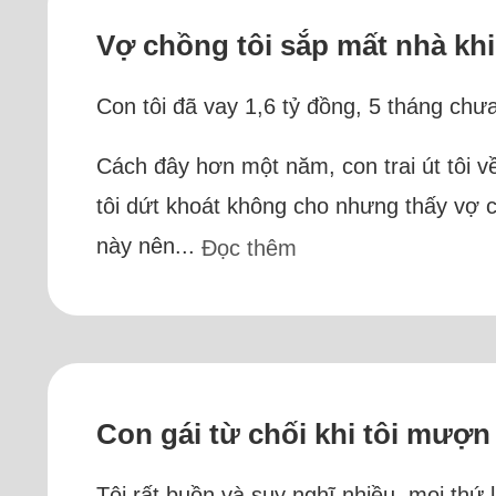
Vợ chồng tôi sắp mất nhà kh
Con tôi đã vay 1,6 tỷ đồng, 5 tháng chư
Cách đây hơn một năm, con trai út tôi v
tôi dứt khoát không cho nhưng thấy vợ c
này nên...
Đọc thêm
Con gái từ chối khi tôi mượn
Tôi rất buồn và suy nghĩ nhiều, mọi thứ