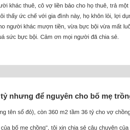
gười khác thuê, cô vợ liền bảo cho họ thuê, trả một
ôi thấy ức chế với gia đình này, họ khôn lỏi, lợi d
cho người khác mượn tiền, vừa bực bội vừa mất luôn
uá sức bực bội. Cảm ơn mọi người đã chia sẻ.
n tỷ nhưng để nguyên cho bố mẹ trồn
g tên sổ đỏ), còn 360 m2 tầm 36 tỷ cho vợ chồng 
n của bố mẹ chồng", tôi xin chia sẻ câu chuyện củ