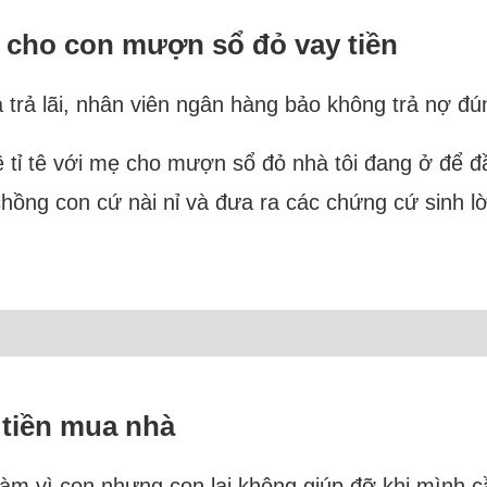
i cho con mượn sổ đỏ vay tiền
a trả lãi, nhân viên ngân hàng bảo không trả nợ đú
ề tỉ tê với mẹ cho mượn sổ đỏ nhà tôi đang ở để 
hồng con cứ nài nỉ và đưa ra các chứng cứ sinh lờ
 tiền mua nhà
 làm vì con nhưng con lại không giúp đỡ khi mình c