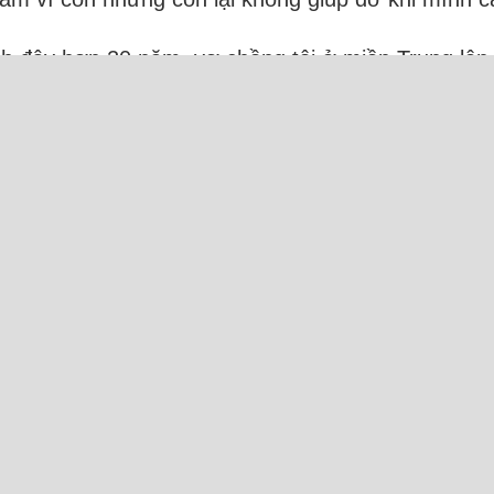
ách đây hơn 20 năm, vợ chồng tôi ở miền Trung lên
hà tôi để lại cho con gái đầu ở từ khi con mang t
.
Đọc thêm
rực tuyến: 35 Người và 16 Bot (8 Ahrefs, 8 Semrus
Camxuc.net