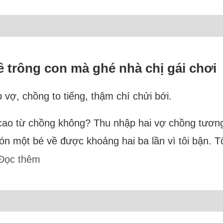
 trông con mà ghé nhà chị gái chơi
úp vợ, chồng to tiếng, thậm chí chửi bới.
á cao từ chồng không? Thu nhập hai vợ chồng tươn
n một bé về được khoảng hai ba lần vì tôi bận. Tô
Đọc thêm