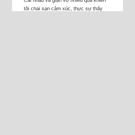
tôi chai sạn cảm xúc, thực sự thấy
chán vô cùng, nhiều khi đi làm xong
không muốn về nhà.
Tôi kể ra câu chuyện của mình, khi
gia đình đang trên bờ vực sụp đổ,
không biết giải quyết thế nào cho hợp
lý. Tôi và vợ quen nhau 13 năm rồi,
lúc mới ra trường lương tôi cao hơn
vợ gấp hai lần. Tôi làm trong môi
trường tốt, có nhiều mối quan hệ nên
sau 5 năm...
Đọc thêm