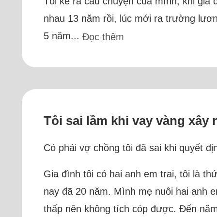
Tôi kể ra câu chuyện của mình, khi gia 
nhau 13 năm rồi, lúc mới ra trường lươn
5 năm...
Đọc thêm
Tôi sai lầm khi vay vàng xây 
Có phải vợ chồng tôi đã sai khi quyết đ
Gia đình tôi có hai anh em trai, tôi là t
nay đã 20 năm. Mình mẹ nuôi hai anh em
thấp nên không tích cóp được. Đến năm 