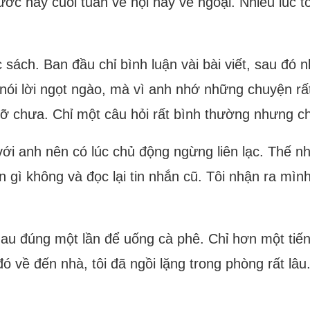
ớc hay cuối tuần về nội hay về ngoại. Nhiều lúc 
sách. Ban đầu chỉ bình luận vài bài viết, sau đó n
nói lời ngọt ngào, mà vì anh nhớ những chuyện rất 
ỡ chưa. Chỉ một câu hỏi rất bình thường nhưng ch
ới anh nên có lúc chủ động ngừng liên lạc. Thế như
gì không và đọc lại tin nhắn cũ. Tôi nhận ra mì
au đúng một lần để uống cà phê. Chỉ hơn một tiến
ó về đến nhà, tôi đã ngồi lặng trong phòng rất lâu