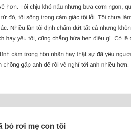
i vẻ hơn. Tôi chịu khó nấu những bữa cơm ngon, q
 đó, tôi sống trong cảm giác tội lỗi. Tôi chưa làm
ác. Nhiều lần tôi định chấm dứt tất cả nhưng khô
hích hay yêu tôi, cũng chẳng hứa hẹn điều gì. Có lẽ
 tình cảm trong hôn nhân hay thật sự đã yêu người
ốn chồng gặp anh để rồi về nghĩ tới anh nhiều hơn
ã bỏ rơi mẹ con tôi