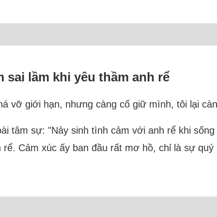
 sai lầm khi yêu thầm anh rể
há vỡ giới hạn, nhưng càng cố giữ mình, tôi lại c
bài tâm sự: "Nảy sinh tình cảm với anh rể khi sốn
anh rể. Cảm xúc ấy ban đầu rất mơ hồ, chỉ là sự q