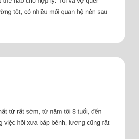
t thế nào cho hợp lý. Tôi và vợ quen
rường tốt, có nhiều mối quan hệ nên sau
 mất từ rất sớm, từ năm tôi 8 tuổi, đến
 việc hồi xưa bấp bênh, lương cũng rất