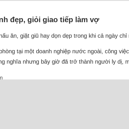
nh đẹp, giỏi giao tiếp làm vợ
u ăn, giặt giũ hay dọn dẹp trong khi cả ngày ch
g phòng tại một doanh nghiệp nước ngoài, công việc
ng nghĩa nhưng bây giờ đã trở thành người ly dị, m
m
Trực tuyến: 17 Người và 5 Bot (Semrush)