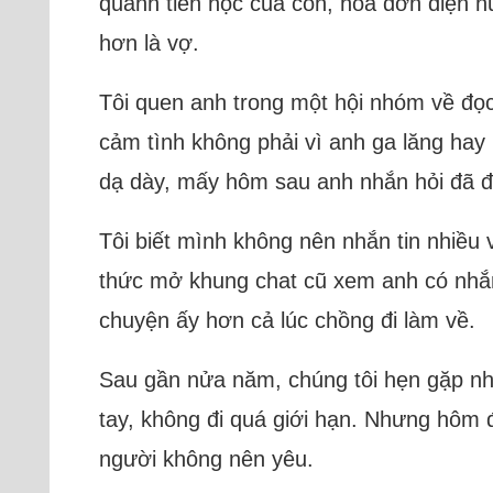
quanh tiền học của con, hóa đơn điện nư
hơn là vợ.
Tôi quen anh trong một hội nhóm về đọc 
cảm tình không phải vì anh ga lăng hay 
dạ dày, mấy hôm sau anh nhắn hỏi đã đ
Tôi biết mình không nên nhắn tin nhiều v
thức mở khung chat cũ xem anh có nhắn 
chuyện ấy hơn cả lúc chồng đi làm về.
Sau gần nửa năm, chúng tôi hẹn gặp nh
tay, không đi quá giới hạn. Nhưng hôm đ
người không nên yêu.