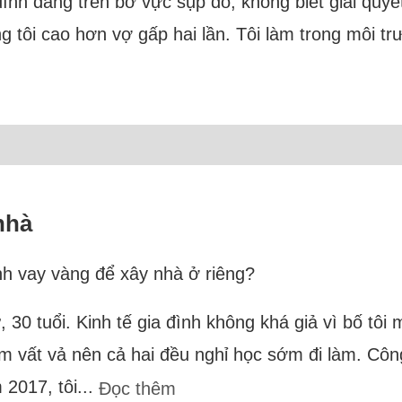
đình đang trên bờ vực sụp đổ, không biết giải quyế
g tôi cao hơn vợ gấp hai lần. Tôi làm trong môi t
nhà
ịnh vay vàng để xây nhà ở riêng?
hứ, 30 tuổi. Kinh tế gia đình không khá giả vì bố tôi
 vất vả nên cả hai đều nghỉ học sớm đi làm. Công
2017, tôi...
Đọc thêm