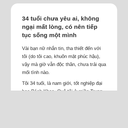
34 tuổi chưa yêu ai, không
ngại mất lòng, có nên tiếp
tục sống một mình
Vài bạn nữ nhắn tin, tha thiết đến với
tôi (do tôi cao, khuôn mặt phúc hậu),
vậy mà giờ vẫn độc thân, chưa trải qua
mối tình nào.
Tôi 34 tuổi, là nam giới, tốt nghiệp đại
học Bách Khoa. Quê tôi ở miền Trung.
Cách đây hơn 10 năm, khi tốt nghiệp
xong, tôi bắt đầu đi làm, trải qua khá
nhiều môi trường, hoàn thành nhà cửa,
sân vườn cho người thân, tích lũy