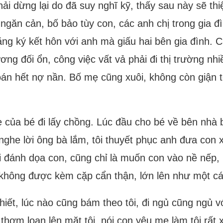
ải dừng lại do đã suy nghĩ kỹ, thấy sau này sẽ thiệt
 ngăn cản, bố bảo tùy con, các anh chị trong gia đ
đăng ký kết hôn với anh mà giấu hai bên gia đình.
ơng đối ổn, công việc vất vả phải đi thị trường n
 toán hết nợ nần. Bố mẹ cũng xuôi, không còn giận
ẹ của bé đi lấy chồng. Lúc đầu cho bé về bên nhà
 nghe lời ông bà lắm, tôi thuyết phục anh đưa con 
i đánh dọa con, cũng chỉ là muốn con vào nề nếp, 
 không được kèm cặp cẩn thận, lớn lên như một cái
thiết, lúc nào cũng bám theo tôi, đi ngủ cũng ngủ 
thơm loạn lên mặt tôi, nói con yêu mẹ làm tôi rất 