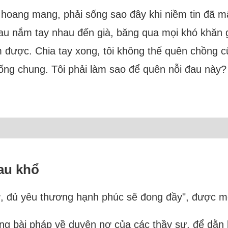
ự hoang mang, phải sống sao đây khi niềm tin đã mất
hau nắm tay nhau đến già, băng qua mọi khó khăn
 được. Chia tay xong, tôi không thể quên chồng cũ
sống chung. Tôi phải làm sao để quên nỗi đau này?
au khổ
ở, đủ yêu thương hạnh phúc sẽ đong đầy", được một
hững bài pháp về duyên nợ của các thầy sư, để dằn