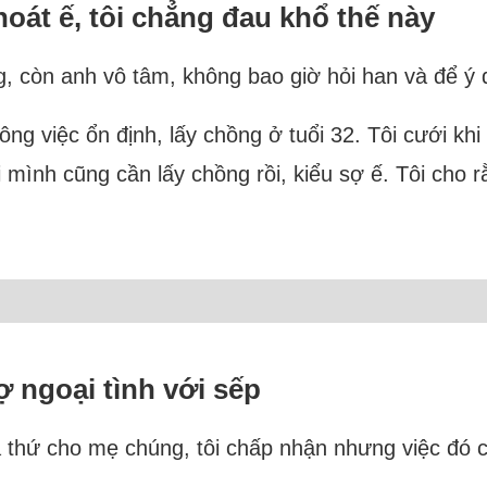
oát ế, tôi chẳng đau khổ thế này
g, còn anh vô tâm, không bao giờ hỏi han và để ý đ
ông việc ổn định, lấy chồng ở tuổi 32. Tôi cưới kh
i mình cũng cần lấy chồng rồi, kiểu sợ ế. Tôi cho r
 ngoại tình với sếp
ha thứ cho mẹ chúng, tôi chấp nhận nhưng việc đó 