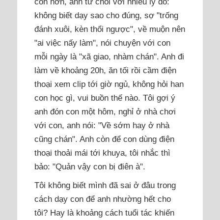
con hơn, anh từ chối với nhiều lý do:
không biết dạy sao cho đúng, sợ "trống
đánh xuôi, kèn thổi ngược", về muộn nên
"ai việc nấy làm", nói chuyện với con
mỗi ngày là "xã giao, nhàm chán". Anh đi
làm về khoảng 20h, ăn tối rồi cầm điện
thoại xem clip tới giờ ngủ, không hỏi han
con học gì, vui buồn thế nào. Tôi gợi ý
anh đón con một hôm, nghỉ ở nhà chơi
với con, anh nói: "Về sớm hay ở nhà
cũng chán". Anh còn để con dùng điện
thoại thoải mái tới khuya, tôi nhắc thì
bảo: "Quản vậy con bị điên à".
Tôi không biết mình đã sai ở đâu trong
cách dạy con để anh nhường hết cho
tôi? Hay là khoảng cách tuổi tác khiến