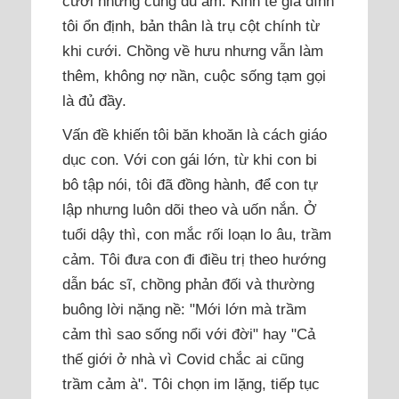
cưới nhưng cũng đủ ấm. Kinh tế gia đình
tôi ổn định, bản thân là trụ cột chính từ
khi cưới. Chồng về hưu nhưng vẫn làm
thêm, không nợ nần, cuộc sống tạm gọi
là đủ đầy.
Vấn đề khiến tôi băn khoăn là cách giáo
dục con. Với con gái lớn, từ khi con bi
bô tập nói, tôi đã đồng hành, để con tự
lập nhưng luôn dõi theo và uốn nắn. Ở
tuổi dậy thì, con mắc rối loạn lo âu, trầm
cảm. Tôi đưa con đi điều trị theo hướng
dẫn bác sĩ, chồng phản đối và thường
buông lời nặng nề: "Mới lớn mà trầm
cảm thì sao sống nổi với đời" hay "Cả
thế giới ở nhà vì Covid chắc ai cũng
trầm cảm à". Tôi chọn im lặng, tiếp tục