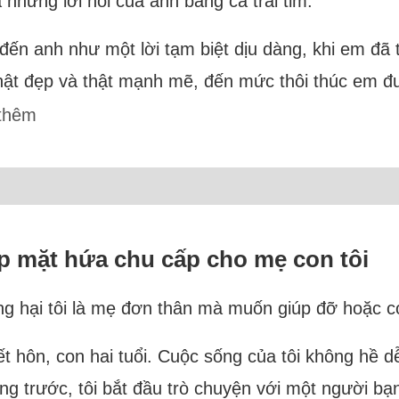
và những lời nói của anh bằng cả trái tim.
ến anh như một lời tạm biệt dịu dàng, khi em đã tì
hật đẹp và thật mạnh mẽ, đến mức thôi thúc em đ
thêm
 mặt hứa chu cấp cho mẹ con tôi
ơng hại tôi là mẹ đơn thân mà muốn giúp đỡ hoặc c
kết hôn, con hai tuổi. Cuộc sống của tôi không hề
ng trước, tôi bắt đầu trò chuyện với một người bạ