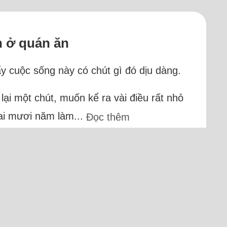
n ở quán ăn
ấy cuộc sống này có chút gì đó dịu dàng.
lại một chút, muốn kể ra vài điều rất nhỏ
Hai mươi năm làm...
Đọc thêm
2, 1 Apple)