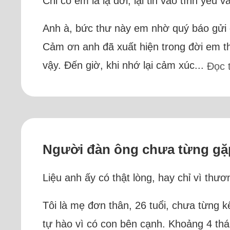
Chỉ có em là lạ đời, lại tin vào tình yêu 
Anh à, bức thư này em nhờ quý báo gửi đ
Cảm ơn anh đã xuất hiện trong đời em t
vậy. Đến giờ, khi nhớ lại cảm xúc...
Đọc 
Người đàn ông chưa từng gặp
Liệu anh ấy có thật lòng, hay chỉ vì thư
Tôi là mẹ đơn thân, 26 tuổi, chưa từng 
tự hào vì có con bên cạnh. Khoảng 4 thá