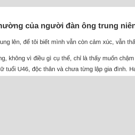
thường của người đàn ông trung niê
ung lên, để tôi biết mình vẫn còn cảm xúc, vẫn th
, không vì điều gì cụ thể, chỉ là thấy muốn chậm 
 nữ tuổi U46, độc thân và chưa từng lập gia đình. 
: 33 Người và 12 Bot (6 Ahrefs, 4 Semrush, 1 MJ1