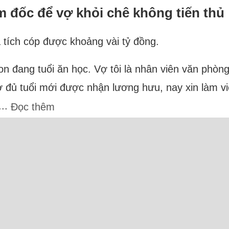
m đốc để vợ khỏi chê không tiến thủ
 tích cóp được khoảng vài tỷ đồng.
con đang tuổi ăn học. Vợ tôi là nhân viên văn phòn
ủ tuổi mới được nhận lương hưu, nay xin làm việc 
...
Đọc thêm
Trực tuyến: 29 Người và 6 Bot (5 Semrush, 1 MJ12