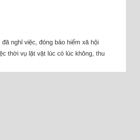
g đã nghỉ việc, đóng bảo hiểm xã hội
thời vụ lặt vặt lúc có lúc không, thu
)