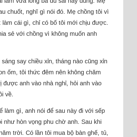
ải làm vừa lòng bà dù sai hay đúng. Mẹ
au chuốt, nghĩ gì nói đó. Mẹ chồng tôi vì
 làm cái gì, chỉ có bố tôi mới chịu được.
hia sẻ với chồng vì không muốn anh
sáng say chiều xỉn, tháng nào cũng xỉn
con ốm, tôi thức đêm nên không chăm
ị được anh vào nhà nghỉ, hỏi anh vào
i về.
ể làm gì, anh nói để sau này đi với sếp
tôi như hòn vọng phu chờ anh. Sau khi
ăm trời. Có lần tôi mua bộ bàn ghế, tủ,