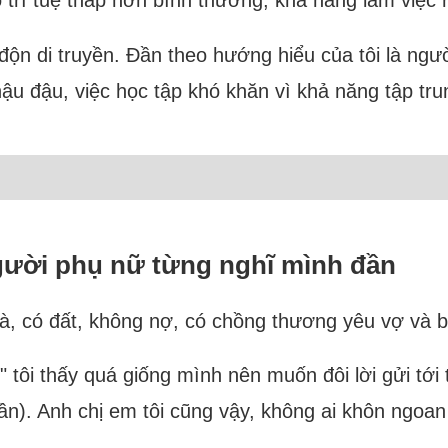
 trí tuệ thấp hơn bình thường, khả năng làm việc 
ộn di truyền. Đần theo hướng hiểu của tôi là ngườ
ậu đậu, việc học tập khó khăn vì khả năng tập trun
ười phụ nữ từng nghĩ mình đần
nhà, có đất, không nợ, có chồng thương yêu vợ và
 tôi thấy quá giống mình nên muốn đôi lời gửi tới 
đần). Anh chị em tôi cũng vậy, không ai khôn ngoan