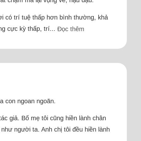
rất chậm mà lại vụng về, hậu đậu.
i có trí tuệ thấp hơn bình thường, khả
g cực kỳ thấp, trí...
Đọc thêm
 ba con ngoan ngoãn.
tác giả. Bố mẹ tôi cũng hiền lành chân
 như người ta. Anh chị tôi đều hiền lành