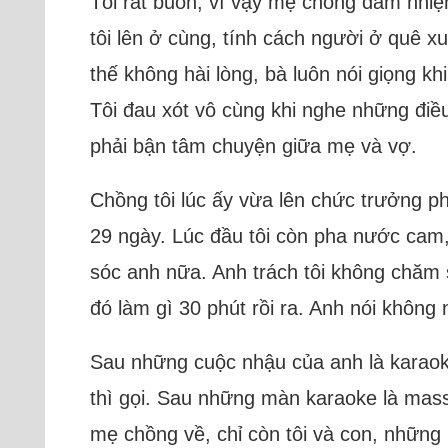
Tôi rất buồn, vì vậy mẹ chồng đảm nhiệ
tôi lên ở cùng, tính cách người ở quê xu
thế không hài lòng, bà luôn nói giọng khi
Tôi đau xót vô cùng khi nghe những điề
phải bận tâm chuyện giữa mẹ và vợ.
Chồng tôi lúc ấy vừa lên chức trưởng p
29 ngày. Lúc đầu tôi còn pha nước cam
sóc anh nữa. Anh trách tôi không chăm 
đó làm gì 30 phút rồi ra. Anh nói không 
Sau những cuộc nhậu của anh là karaoke 
thì gọi. Sau những màn karaoke là massa
mẹ chồng về, chỉ còn tôi và con, những