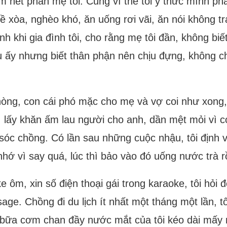
m hết phần mẹ tôi. Cũng vì thế tôi ý thức mình ph
ề xòa, nghèo khó, ăn uống rơi vãi, ăn nói không tr
nh khi gia đình tôi, cho rằng mẹ tôi đần, không biết
u ấy nhưng biết thân phận nên chịu đựng, không c
hòng, con cái phó mặc cho mẹ và vợ coi như xong, 
, lấy khăn ấm lau người cho anh, dần mệt mỏi vì 
sóc chồng. Có lần sau những cuộc nhậu, tôi định v
nhớ vì say quá, lúc thì bảo vào đó uống nước trà rồ
ôm, xin số điện thoại gái trong karaoke, tôi hỏi đ
ge. Chồng đi du lịch ít nhất một tháng một lần, 
 bữa cơm chan đầy nước mắt của tôi kéo dài mấy n