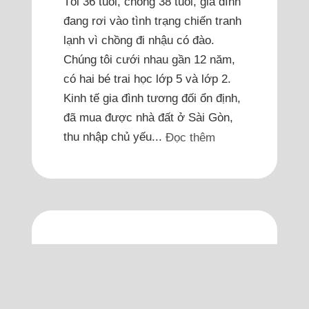
Tôi 36 tuổi, chồng 38 tuổi, gia đình
đang rơi vào tình trạng chiến tranh
lạnh vì chồng đi nhậu có đào.
Chúng tôi cưới nhau gần 12 năm,
có hai bé trai học lớp 5 và lớp 2.
Kinh tế gia đình tương đối ổn định,
đã mua được nhà đất ở Sài Gòn,
thu nhập chủ yếu...
Đọc thêm
Bố mẹ chồng tới tận nơi
xin lỗi vợ tôi nhưng vẫn
bị em xem như người