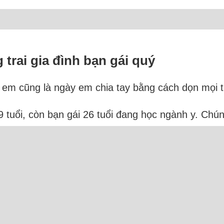
 trai gia đình bạn gái quý
 em cũng là ngày em chia tay bằng cách dọn mọi 
 29 tuổi, còn bạn gái 26 tuổi đang học ngành y. Ch
ba tháng tìm hiểu, tôi ngỏ lời hẹn hò và em đồng
thêm