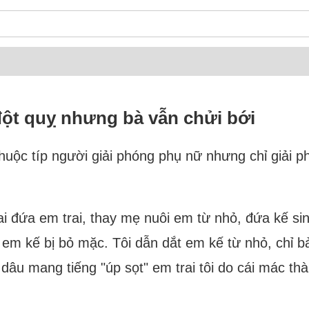
đột quỵ nhưng bà vẫn chửi bới
thuộc típ người giải phóng phụ nữ nhưng chỉ giải p
ai đứa em trai, thay mẹ nuôi em từ nhỏ, đứa kế sinh
em kế bị bỏ mặc. Tôi dẫn dắt em kế từ nhỏ, chỉ bả
u mang tiếng "úp sọt" em trai tôi do cái mác thà