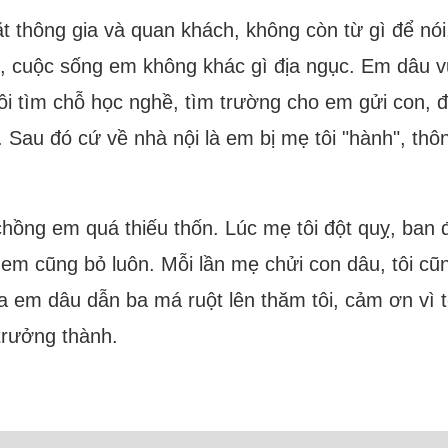
 thông gia và quan khách, không còn từ gì để nói,
ó, cuộc sống em không khác gì địa ngục. Em dâu v
ôi tìm chỗ học nghề, tìm trường cho em gửi con, đ
 Sau đó cứ về nhà nội là em bị mẹ tôi "hành", thôn
chồng em quá thiếu thốn. Lúc mẹ tôi đột quỵ, ban
m cũng bỏ luôn. Mỗi lần mẹ chửi con dâu, tôi cũ
a em dâu dẫn ba má ruột lên thăm tôi, cảm ơn vì
trưởng thành.