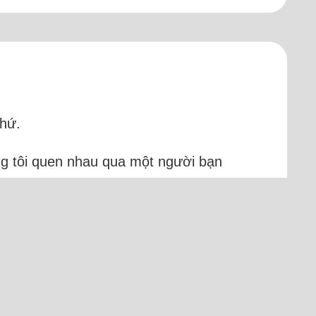
thứ.
úng tôi quen nhau qua một người bạn
 ý. Tưởng chừng mọi việc suôn sẻ, nhưng