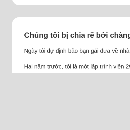
Chúng tôi bị chia rẽ bởi chàng
Ngày tôi dự định bảo bạn gái đưa về nhà
Hai năm trước, tôi là một lập trình viên
chung và ấn tượng ban đầu rất tốt. Sau 
dịp Tết đó, bạn gái về quê và gia...
Đọc 