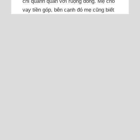
chỉ quanh quẩn với ruộng đồng. Mẹ cho
vay tiền góp, bên cạnh đó mẹ cũng biết
may vá và khá...
Đọc thêm
Bạn gái đòi bồi thường thanh
xuân hai năm yêu tôi khi cãi
nhau to
Một lần chúng tôi cãi nhau, giận nhau
đến mức căng thẳng, cô ấy chuyển
sang bắt đền tôi hai năm yêu đương vô
ích.
Tôi với cô ấy yêu nhau được hơn hai