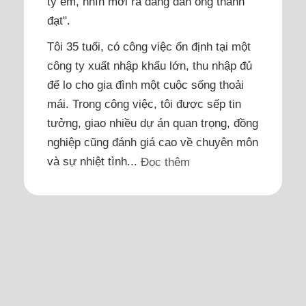
ty em, nhìn mới ra dáng đàn ông thành
đạt".
Tôi 35 tuổi, có công việc ổn định tại một
công ty xuất nhập khẩu lớn, thu nhập đủ
để lo cho gia đình một cuộc sống thoải
mái. Trong công việc, tôi được sếp tin
tưởng, giao nhiều dự án quan trọng, đồng
nghiệp cũng đánh giá cao về chuyên môn
và sự nhiệt tình...
Đọc thêm
Cha hấp hối nhưng mẹ không
báo cho tôi
Khi đọc được bài "Chị tôi thương con gái