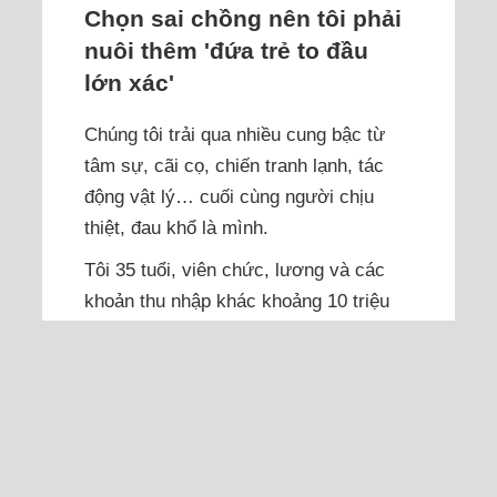
Chọn sai chồng nên tôi phải
nuôi thêm 'đứa trẻ to đầu
lớn xác'
Chúng tôi trải qua nhiều cung bậc từ
tâm sự, cãi cọ, chiến tranh lạnh, tác
động vật lý… cuối cùng người chịu
thiệt, đau khổ là mình.
Tôi 35 tuổi, viên chức, lương và các
khoản thu nhập khác khoảng 10 triệu
đồng mỗi tháng, có hai con trai, bảy
tuổi và ba tuổi. Chồng cũng là viên
chức nhà nước, làm xa nhà, một tuần
về khoảng một hai ngày. Một năm gần
đây, mỗi tháng chồng đưa tôi 13...
Đọc thêm