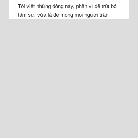
Tôi viết những dòng này, phần vì để trút bỏ
tâm sự, vừa là để mong mọi người trân
trọng hơn về cuộc sống và những điều xung
quanh. Tôi và em quen nhau ở thời điểm cả
hai đều không mong đợi nhiều về tình yêu,
phần vì vẫn đang muốn trải nghiệm cuộc
sống, phần vì đối với hai...
Đọc thêm
Vợ có cách sống ăn tiêu thoải
mái, không cần lo ngày mai
Vợ không chịu ở phòng trọ mà đòi thuê
chung cư bảy triệu đồng, tôi hỏi tiền đâu ra,
vợ nói thiếu thì đi vay rồi tính.