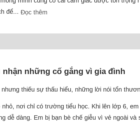
ng mình cũng có cái cảm giác được tôn trọng như 
ch để...
Đọc thêm
 nhận những cố gắng vì gia đình
ưng thiếu sự thấu hiểu, những lời nói tổn thươn
nhỏ, nơi chỉ có trường tiểu học. Khi lên lớp 6, em
g dễ dàng. Em bị bạn bè chế giễu vì vẻ ngoài và 