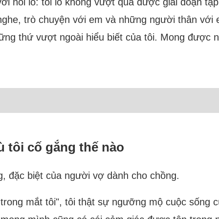
ới nỗi lo: tôi lo không vượt qua được giai đoạn tậ
 nghe, trò chuyện với em và những người thân với
ững thứ vượt ngoài hiểu biết của tôi. Mong được n
 tôi cố gắng thế nào
g, đặc biệt của người vợ dành cho chồng.
trong mắt tôi", tôi thật sự ngưỡng mộ cuộc sống củ