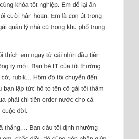
 cùng khóa tốt nghiệp. Em để lại ấn
nói cười hân hoan. Em là con út trong
ái quản lý nhà cũ trong khu phố trung
i thích em ngay từ cái nhìn đầu tiên
ông ty mới. Bạn bè IT của tôi thường
i cờ, rubik... Hôm đó tôi chuyển đến
bạn lập tức hô to tên cô gái tôi thầm
a phải chi tiền order nước cho cả
 cuộc đời.
ã thắng,... Ban đầu tôi định nhường
ng em, chắc điều đó cũng góp phần giúp