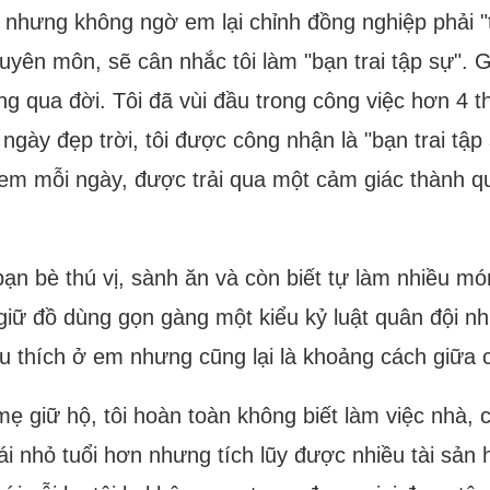
ánh nhưng không ngờ em lại chỉnh đồng nghiệp phải "
uyên môn, sẽ cân nhắc tôi làm "bạn trai tập sự". G
ang qua đời. Tôi đã vùi đầu trong công việc hơn 4
t ngày đẹp trời, tôi được công nhận là "bạn trai t
 em mỗi ngày, được trải qua một cảm giác thành q
n bè thú vị, sành ăn và còn biết tự làm nhiều món 
p, giữ đồ dùng gọn gàng một kiểu kỷ luật quân đội 
êu thích ở em nhưng cũng lại là khoảng cách giữa c
mẹ giữ hộ, tôi hoàn toàn không biết làm việc nhà, c
ái nhỏ tuổi hơn nhưng tích lũy được nhiều tài sản