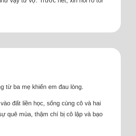
vậy từ vợ. Trước hết, xin nói rõ tôi
g từ ba mẹ khiến em đau lòng.
 vào đất liền học, sống cùng cô và hai
sự quê mùa, thậm chí bị cô lập và bạo