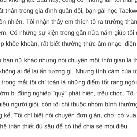
ất thân trong gia đình quân đội, bạn gái học Taek
 hồn nhiên. Tôi nhận thấy em thích tỏ ra trưởng th
 em. Có những sự kiện trong gần nửa năm giúp tôi
ẹp khỏe khoắn, rất biết thưởng thức âm nhạc, điện
ai bạn nữ khác nhưng nói chuyện một thời gian là
 không ai để lại ấn tượng gì. Nhưng tình cảm củ
, trong mắt tôi chỉ toàn là những điểm tốt rạng ngờ
 bị đồng nghiệp "quỷ" phát hiện, trêu chọc. Tôi t
hiều người giỏi, còn tôi chỉ thuộc nhóm bình thườ
kể. Tôi chỉ biết nói chuyện đơn giản, chơi cờ vua, 
ệ thân thiết đủ sâu để có thể chia sẻ mọi điều.