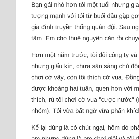
Bạn gái nhỏ hơn tôi một tuổi nhưng gia
tượng mạnh với tôi từ buổi đầu gặp gỡ.
gia đình truyền thống quân đội. Sau n
tâm. Em cho thuê nguyên căn rồi chuy
Hơn một năm trước, tôi đổi công ty và
nhưng giấu kín, chưa sẵn sàng chủ độn
chơi cờ vây, còn tôi thích cờ vua. Đồn
được khoảng hai tuần, quen hơn với mọi
thích, rủ tôi chơi cờ vua "cược nước"
nhóm). Tôi vừa bất ngờ vừa phấn khích
Kể lại đúng là có chút ngại, hôm đó p
em nhưng đúng là em chơi giỏi và tôi 