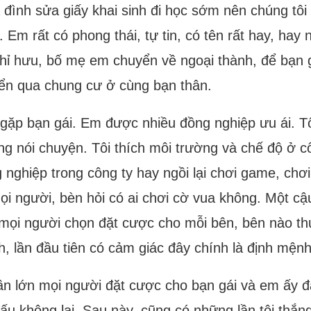
 đình sửa giấy khai sinh đi học sớm nên chúng tôi
 Em rất có phong thái, tự tin, có tên rất hay, hay 
ghỉ hưu, bố mẹ em chuyển về ngoại thành, để bạn g
ển qua chung cư ở cùng bạn thân.
 gặp bạn gái. Em được nhiều đồng nghiệp ưu ái. Tô
g nói chuyện. Tôi thích môi trường và chế độ ở c
g nghiệp trong công ty hay ngồi lại chơi game, chơ
 người, bèn hỏi có ai chơi cờ vua không. Một cậu 
 (mọi người chọn đặt cược cho mỗi bên, bên nào thu
, lần đầu tiên có cảm giác đây chính là định mệnh
hần lớn mọi người đặt cược cho bạn gái và em ấy đ
đấu không lại. Sau này, cũng có những lần tôi thắ